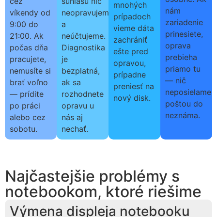
cez
súhlasu nič
mnohých
nám
víkendy od
neopravujeme
prípadoch
zariadenie
9:00 do
a
vieme dáta
prinesiete,
21:00. Ak
neúčtujeme.
zachrániť
oprava
počas dňa
Diagnostika
ešte pred
prebieha
pracujete,
je
opravou,
priamo tu
nemusíte si
bezplatná,
prípadne
— nič
brať voľno
ak sa
preniesť na
neposielame
— prídite
rozhodnete
nový disk.
poštou do
po práci
opravu u
neznáma.
alebo cez
nás aj
sobotu.
nechať.
Najčastejšie problémy s
notebookom, ktoré riešime
Výmena displeja notebooku