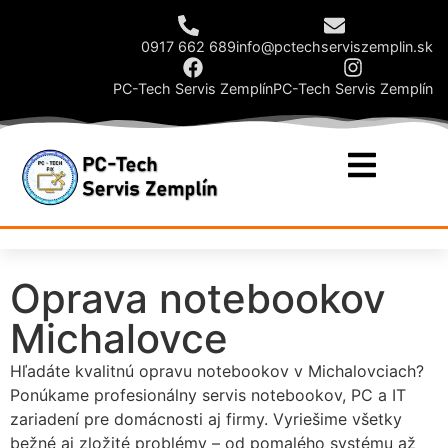
0917 662 689
info@pctechserviszemplin.sk
PC-Tech Servis Zemplín
PC-Tech Servis Zemplín
Oprava notebookov
Michalovce
Hľadáte kvalitnú opravu notebookov v Michalovciach?
Ponúkame profesionálny servis notebookov, PC a IT
zariadení pre domácnosti aj firmy. Vyriešime všetky
bežné aj zložité problémy – od pomalého systému až