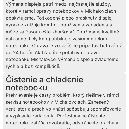
Výmena displeja patrí medzi najčastejšie služby,
ktoré v rámci opravy notebookov v Michalovciach
poskytujeme. Poškodený alebo prasknutý displej
výrazne znižuje komfort používania zariadenia a
môže sa časom ešte zhoršovať. Používame kvalitné
náhradné diely kompatibilné s vaším modelom
notebooku. Oprava je vo väčšine prípadov hotová už
do 24 hodín. Ak hľadáte spoľahlivú opravu
notebooku Michalovce, výmenu displeja zvládneme
rýchlo a bez komplikácií.
Čistenie a chladenie
notebooku
Prehrievanie je častý problém, ktorý riešime v rámci
servisu notebookov v Michalovciach. Zanesený
ventilátor a prach vo vnútri spôsobujú spomaľovanie
a vypínanie zariadenia. Profesionálne čistenie
notebooku zahŕňa rozobratie, odstránenie prachu a