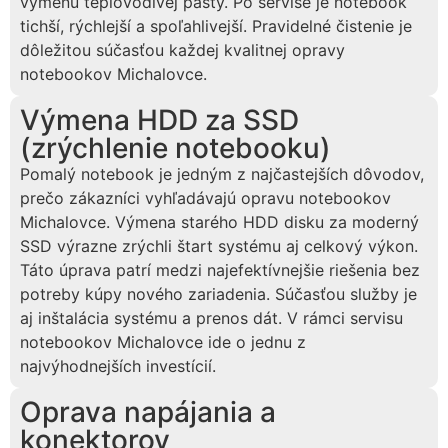
výmenu teplovodivej pasty. Po servise je notebook
tichší, rýchlejší a spoľahlivejší. Pravidelné čistenie je
dôležitou súčasťou každej kvalitnej opravy
notebookov Michalovce.
Výmena HDD za SSD
(zrýchlenie notebooku)
Pomalý notebook je jedným z najčastejších dôvodov,
prečo zákazníci vyhľadávajú opravu notebookov
Michalovce. Výmena starého HDD disku za moderný
SSD výrazne zrýchli štart systému aj celkový výkon.
Táto úprava patrí medzi najefektívnejšie riešenia bez
potreby kúpy nového zariadenia. Súčasťou služby je
aj inštalácia systému a prenos dát. V rámci servisu
notebookov Michalovce ide o jednu z
najvýhodnejších investícií.
Oprava napájania a
konektorov